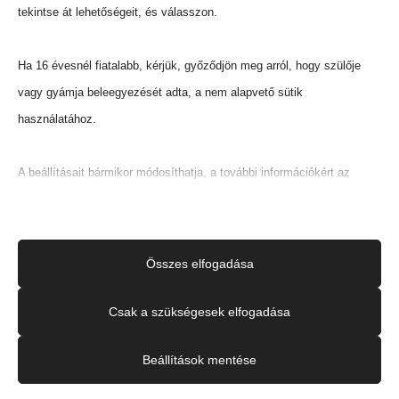
tekintse át lehetőségeit, és válasszon.
Ha 16 évesnél fiatalabb, kérjük, győződjön meg arról, hogy szülője
vagy gyámja beleegyezését adta, a nem alapvető sütik
használatához.
A beállításait bármikor módosíthatja, a további információkért az
adatkezelésről, kérjük, olvassa el adatvédelmi szabályzatunkat.
Beállításait később módosíthatja megváltoztathatja.
Összes elfogadása
Ne feledje, hogy ha bizonyos típusú sütik, vagy szolgáltatások
letiltása mellett dönt, az befolyásolhatja a webhely által nyújtott
Csak a szükségesek elfogadása
élményét és az általunk kínált szolgáltatásokat.
Beállítások mentése
Alapvető